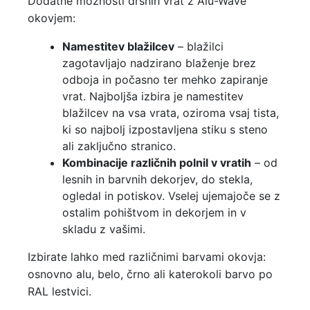
Dodatne možnosti drsnih vrat z Alu-Wave
okovjem:
Namestitev blažilcev
– blažilci
zagotavljajo nadzirano blaženje brez
odboja in počasno ter mehko zapiranje
vrat. Najboljša izbira je namestitev
blažilcev na vsa vrata, oziroma vsaj tista,
ki so najbolj izpostavljena stiku s steno
ali zaključno stranico.
Kombinacije različnih polnil v vratih
– od
lesnih in barvnih dekorjev, do stekla,
ogledal in potiskov. Vselej ujemajoče se z
ostalim pohištvom in dekorjem in v
skladu z vašimi.
Izbirate lahko med različnimi barvami okovja:
osnovno alu, belo, črno ali katerokoli barvo po
RAL lestvici.