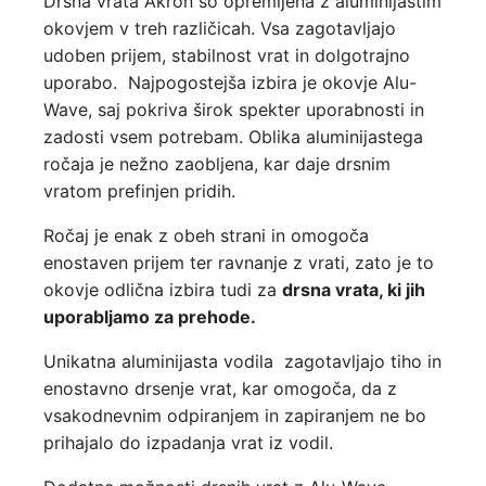
Drsna vrata Akron so opremljena z aluminijastim
okovjem v treh različicah. Vsa zagotavljajo
udoben prijem, stabilnost vrat in dolgotrajno
uporabo. Najpogostejša izbira je okovje Alu-
Wave, saj pokriva širok spekter uporabnosti in
zadosti vsem potrebam. Oblika aluminijastega
ročaja je nežno zaobljena, kar daje drsnim
vratom prefinjen pridih.
Ročaj je enak z obeh strani in omogoča
enostaven prijem ter ravnanje z vrati, zato je to
okovje odlična izbira tudi za
drsna vrata, ki jih
uporabljamo za prehode.
Unikatna aluminijasta vodila zagotavljajo tiho in
enostavno drsenje vrat, kar omogoča, da z
vsakodnevnim odpiranjem in zapiranjem ne bo
prihajalo do izpadanja vrat iz vodil.