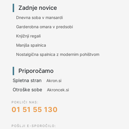
Zadnje novice
Dnevna soba v mansardi
Garderobna omara v predsobi
Knjižnji regali
Manjša spalnica
Nostalgična spalnica z modernim pohištvom
Priporočamo
Spletna stran
Akron.si
Otroške sobe
Akroncek.si
POKLIČI NAS:
01 51 55 130
POŠLJI E-SPOROČILO: