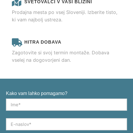
SVETOVALCI V VAŠI BLIŽINI
Prodajna mesta po vsej Sloveniji. Izberite tisto,
ki vam najbolj ustreza.
HITRA DOBAVA
Zagotovite si svoj termin montaže. Dobava
vselej na dogovorjeni dan.
Kako vam lahko pomagamo?