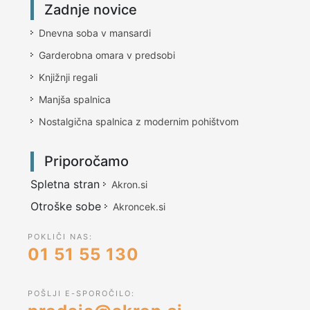
Zadnje novice
Dnevna soba v mansardi
Garderobna omara v predsobi
Knjižnji regali
Manjša spalnica
Nostalgična spalnica z modernim pohištvom
Priporočamo
Spletna stran
Akron.si
Otroške sobe
Akroncek.si
POKLIČI NAS:
01 51 55 130
POŠLJI E-SPOROČILO: