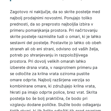
Zagotovo ni naključje, da so skrite postelje med
najbolj prodajnimi novostmi. Ponujajo toliko
prednosti, da so preprosto najboljša izbira v
primeru pomanjkanja prostora. Pri načrtovanju
skrite postelje razmislite tudi o omari, ki je lahko
sestavni del postelje. Postavite jo lahko ob obeh
straneh ali ob eni strani, odvisno od vaših želja,
potreb po shranjevanju in razpoložljivega
prostora. Pri dovolj velikih omarah lahko
izberete drsna vrata, v nasprotnem primeru pa
se odločite za krilna vrata oziroma pustite
omare odprte. Najbolj razširjena verzija so
kombinirane omare, ki združujejo krilna vrata,
hkrati pa imajo odprte police, brez vrat. Skrita
postelja bo še bolj praktična, če bodo pri
vzglavju dodane poličke. Služile bodo odlaganju
tistih stvari, ki jih želite odložiti tik pred spanjem